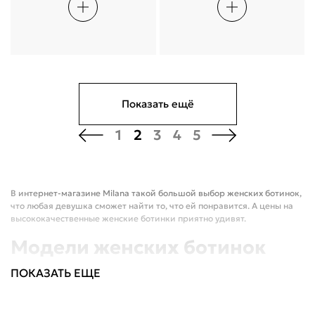
Показать ещё
1
2
3
4
5
В интернет-магазине Milana такой большой выбор женских ботинок,
что любая девушка сможет найти то, что ей понравится. А цены на
высококачественные женские ботинки приятно удивят.
Модели женских ботинок
В нашем каталоге представлены модели женских ботинок,
ПОКАЗАТЬ ЕЩЕ
выполненных в различных цветовых решениях и стилях. У нас вы
найдете ботинки повседневные, всесезонные, без застежки, без
каблука, из натуральной кожи. Качество материалов поражает