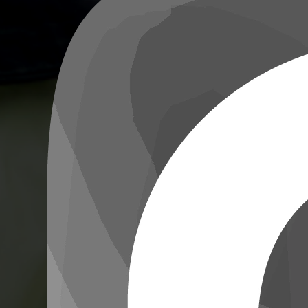
составит труда. Например, для делового образа подойдут чёрные
ботинки с острым носом на каблуке или платформе. Этот вариант
подчеркнет вашу индивидуальность, серьезность и ответственность.