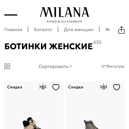
Главная
Каталог
Для женщин
Женская 
635
БОТИНКИ ЖЕНСКИЕ
Milana Shoes: Ботинки женские
Сортировать
Фильтры
Скидка
Скидка