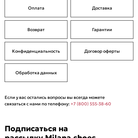
Оплата
Доставка
Подели
Мокка
Давай делить
Возврат
Гарантии
Поделится
6 490 ₽
оплата покупок
по частям
Сегодня
21 августа
04 сентября
18 сентября
Конфиденциальность
Договор оферты
1 622,50 ₽
1 622,50 ₽
1 622,50 ₽
1 622,50 ₽
Без комиссий и переплат
Обработка данных
Если у вас остались вопросы вы всегда можете
связаться с нами по телефону:
+7 (800) 555-38-60
Подписаться на
рассылку Milana.shoes