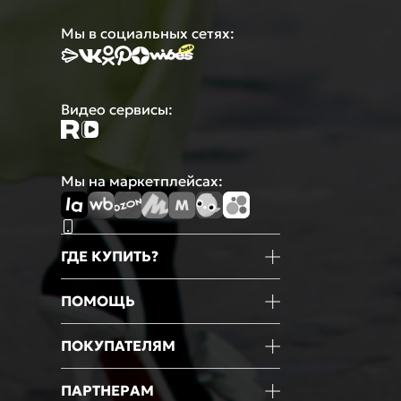
Мы в социальных сетях:
Видео сервисы:
Мы на маркетплейсах:
ГДЕ КУПИТЬ?
Магазины
ПОМОЩЬ
Маркетплейсы
Мобильное приложение
Информация о товаре
ПОКУПАТЕЛЯМ
Оформление покупки
Оплата
Блог
ПАРТНЕРАМ
Доставка
Новости