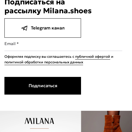
Подписаться на
рассылку Milana.shoes
Telegram канал
Подели
Мокка
Давай делить
Поделится
640 ₽
Email *
оплата покупок
по частям
Сегодня
21 августа
04 сентября
18 сентября
160 ₽
160 ₽
160 ₽
160 ₽
Оформляя подписку вы соглашаетесь с
публичной офертой
и
Без комиссий и переплат
политикой обработки персональных данных
Подписаться