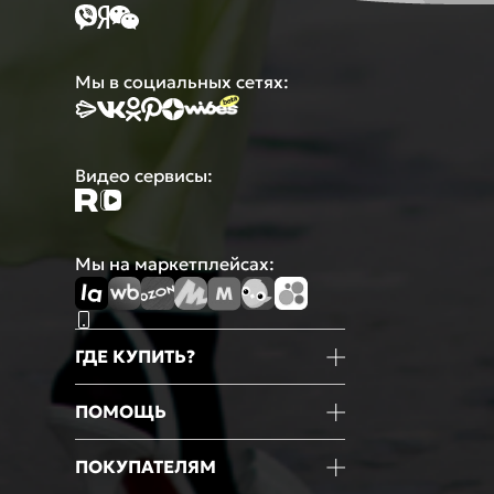
Мы в социальных сетях:
Видео сервисы:
Мы на маркетплейсах:
ГДЕ КУПИТЬ?
Магазины
ПОМОЩЬ
Маркетплейсы
Мобильное приложение
Информация о товаре
ПОКУПАТЕЛЯМ
Оформление покупки