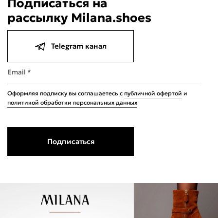
Подписаться на
рассылку Milana.shoes
Telegram канал
Подели
Мокка
Давай делить
Поделится
640 ₽
Email *
оплата покупок
по частям
Сегодня
21 августа
04 сентября
18 сентября
160 ₽
160 ₽
160 ₽
160 ₽
Оформляя подписку вы соглашаетесь с
публичной офертой
и
Без комиссий и переплат
политикой обработки персональных данных
Подписаться