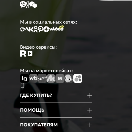
Мы в социальных сетях:
Видео сервисы:
Мы на маркетплейсах:
ГДЕ КУПИТЬ?
Магазины
ПОМОЩЬ
Маркетплейсы
Мобильное приложение
Информация о товаре
ПОКУПАТЕЛЯМ
Оформление покупки