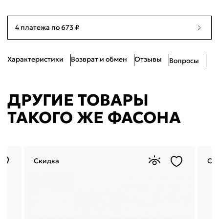
Войти
4 платежа по 673 ₽
Войти по электронной почте
Я согласен с
публичной офертой
и
политикой обработки
персональных данных
Характеристики
Возврат и обмен
Отзывы
Проблемы со входом?
Вопросы
ДРУГИЕ ТОВАРЫ
ТАКОГО ЖЕ ФАСОНА
Скидка
Ск