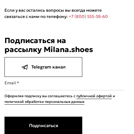
Если у вас остались вопросы вы всегда можете
связаться с нами по телефону:
+7 (800) 555-38-60
Подписаться на
рассылку Milana.shoes
Подели
Мокка
Давай делить
Поделится
4 490 ₽
оплата покупок
по частям
Telegram канал
Сегодня
21 августа
04 сентября
18 сентября
1 122,50 ₽
1 122,50 ₽
1 122,50 ₽
1 122,50 ₽
Без комиссий и переплат
Email *
Оформляя подписку вы соглашаетесь с
публичной офертой
и
политикой обработки персональных данных
Подписаться