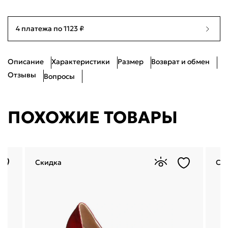
39
Нет в наличии
25см
4 платежа по 1123 ₽
40
Нет в наличии
25.5см
Описание
Характеристики
Размер
Возврат и обмен
Отзывы
Вопросы
4.5
ПОХОЖИЕ ТОВАРЫ
Скидка
Ск