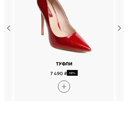
ТУФЛИ
7 490 ₽
-58%