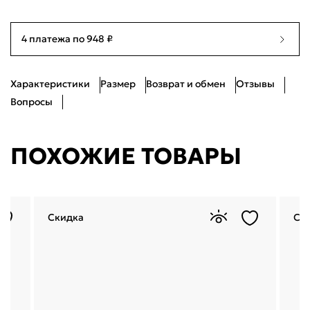
39
Нет в наличии
25см
4 платежа по 948 ₽
40
Нет в наличии
25.5см
Характеристики
Размер
Возврат и обмен
Отзывы
Вопросы
ПОХОЖИЕ ТОВАРЫ
Скидка
Ск