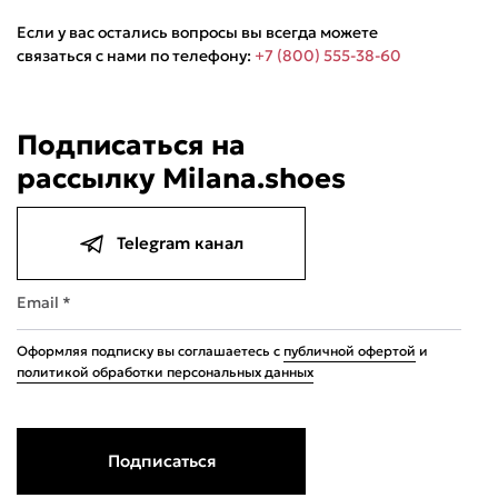
Если у вас остались вопросы вы всегда можете
связаться с нами по телефону:
+7 (800) 555-38-60
Подписаться на
рассылку Milana.shoes
Подели
Мокка
Давай делить
Поделится
3 790 ₽
оплата покупок
по частям
Telegram канал
Сегодня
20 августа
03 сентября
17 сентября
947,50 ₽
947,50 ₽
947,50 ₽
947,50 ₽
Без комиссий и переплат
Email *
Оформляя подписку вы соглашаетесь с
публичной офертой
и
политикой обработки персональных данных
Подписаться