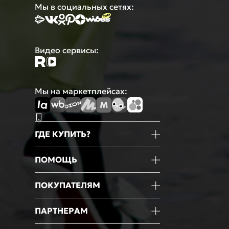
Мы в социальных сетях:
Видео сервисы:
Мы на маркетплейсах:
ГДЕ КУПИТЬ?
Магазины
ПОМОЩЬ
Маркетплейсы
Мобильное приложение
Информация о товаре
ПОКУПАТЕЛЯМ
Оформление покупки
Оплата
Блог
ПАРТНЕРАМ
Доставка
Новости
Возврат
Акции