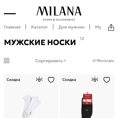
Главная
Каталог
Для мужчин
Мужские а
12
МУЖСКИЕ НОСКИ
Milana Shoes: Мужские носки
Сортировать
Фильтры
Скидка
Скидка