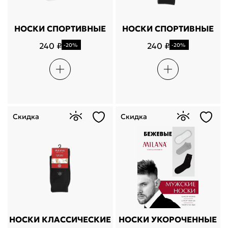
НОСКИ СПОРТИВНЫЕ
НОСКИ СПОРТИВНЫЕ
240 ₽
240 ₽
-20%
-20%
Укажите свой город
Войти или
зарегистрироваться
Название города
Скидка
Скидка
Milana ID
По паролю
Телефон / Telegram
Войти
Войти по электронной почте
НОСКИ КЛАССИЧЕСКИЕ
НОСКИ УКОРОЧЕННЫЕ
Я согласен с
публичной офертой
и
политикой обработки