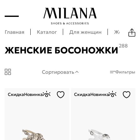
Главная
Каталог
Для женщин
Женская 
288
ЖЕНСКИЕ БОСОНОЖКИ
Milana Shoes: Женские босоножки
Сортировать
Фильтры
Скидка
Новинка
Скидка
Новинка