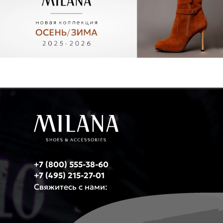
образ, зависит от выбранной модели и стиля. Рассмотрим
ассортимент нашего магазина как пример.
Типы:
повседневные, на застежки, на каблуке, из натуральной кожи
При выборе женских босоножек следует учитывать одежду, с
которой вы планируете их носить. Например, в летний сезон легко
впишутся классические босоножки. Они подчеркнут ваш образ и
подойдут как для вечерней прогулки, так и для особого
мероприятия.
Виды женских босоножек и
цветовые решения
Мы предлагаем вам пройтись по страницам нашего магазина и
выбрать подходящий цвет женских босоножек. Перед тем как
купить женские босоножки, рекомендуем определиться, какой
вариант подходит вам больше всего. Рассмотрим какие виды
+7 (800) 555-38-60
бывают и с каким цветом купить женские босоножки.
+7 (495) 215-27-01
Виды:
босоножки лакированные, с ремешком, на застёжке, с
Свяжитесь с нами:
закрытой пяткой, с квадратным носом, с длинным носом, с круглым
носом, с открытым носом
Если вы знаете свой стиль и образ, выбрать женские босоножки не