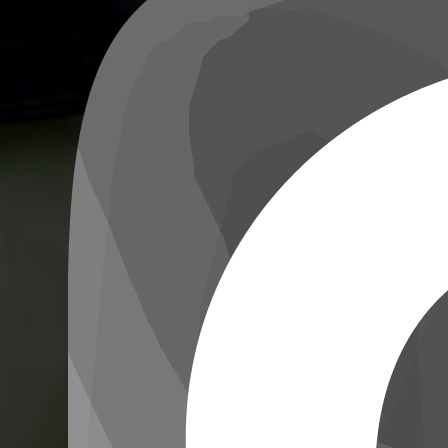
составит труда. Например, для делового образа подойдут чёрные
босоножки с острым носом на каблуке или платформе. Этот вариант
подчеркнет вашу индивидуальность, серьезность и ответственность.