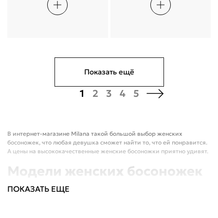
Показать ещё
1
2
3
4
5
В интернет-магазине Milana такой большой выбор женских
босоножек, что любая девушка сможет найти то, что ей понравится.
А цены на высококачественные женские босоножки приятно удивят.
Модели женских босоножек
В нашем каталоге представлены модели женских босоножек,
ПОКАЗАТЬ ЕЩЕ
выполненных в различных цветовых решениях и стилях. У нас вы
найдете босоножки повседневные, всесезонные, без застежки, без
каблука, из натуральной кожи. Качество материалов поражает