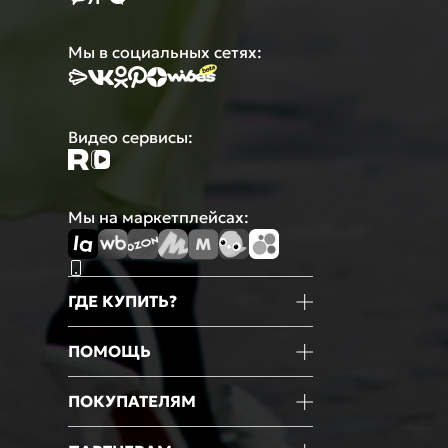
Мы в социальных сетях:
Видео сервисы:
Мы на маркетплейсах:
ГДЕ КУПИТЬ?
Магазины
ПОМОЩЬ
Маркетплейсы
Мобильное приложение
Информация о товаре
ПОКУПАТЕЛЯМ
Оформление покупки
Оплата
Блог