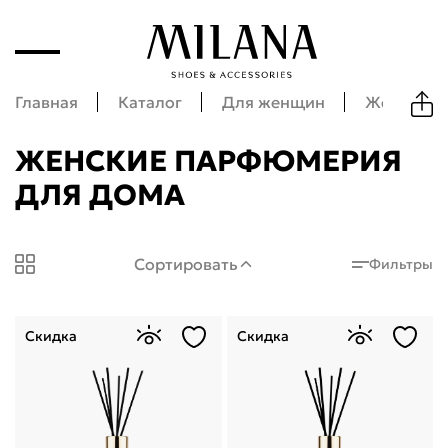
Главная
Каталог
Для женщин
Женские а
ЖЕНСКИЕ ПАРФЮМЕРИЯ
ДЛЯ ДОМА
Milana Shoes: Женские парфюмерия для дома
Сортировать
Фильтры
Скидка
Скидка
Укажите свой город