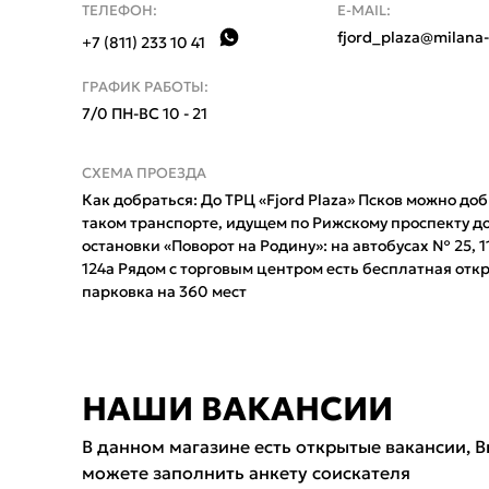
ТЕЛЕФОН:
E-MAIL:
fjord_plaza@milana-
+7 (811) 233 10 41
ГРАФИК РАБОТЫ:
7/0 ПН-ВС 10 - 21
СХЕМА ПРОЕЗДА
Как добраться: До ТРЦ «Fjord Plaza» Псков можно до
таком транспорте, идущем по Рижскому проспекту д
остановки «Поворот на Родину»: на автобусах № 25, 11
124а Рядом с торговым центром есть бесплатная отк
парковка на 360 мест
НАШИ ВАКАНСИИ
В данном магазине есть открытые вакансии, 
можете заполнить анкету соискателя