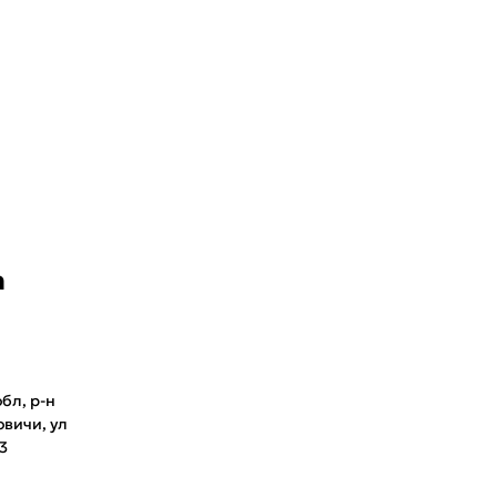
е свой город
а
Войти или
да
зарегистрироваться
бл, р-н
Milana ID
По паролю
овичи, ул
3
Телефон / Telegram