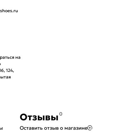
Поделится
shoes.ru
Войти
Войти по электронной почте
Я согласен с
публичной офертой
и
политикой обработки
персональных данных
Проблемы со входом?
браться на
о
6, 124,
рытая
0
Отзывы
Вы
Оставить отзыв о магазине