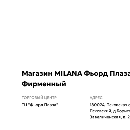
Укажит
Магазин MILANA Фьорд Плаз
Фирменный
Название горо
ТОРГОВЫЙ ЦЕНТР
АДРЕС
ТЦ "Фьорд Плаза"
180024, Псковская о
Псковский, д Борис
Завеличенская, д. 2