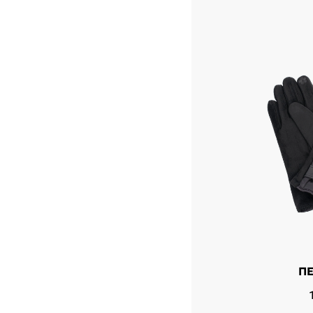
Укажит
Название горо
П