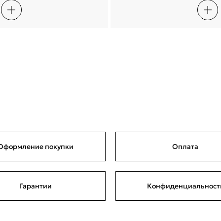
Сегодня
20 августа
03 сентября
17 сентября
372,50 ₽
372,50 ₽
372,50 ₽
372,50 ₽
Войти
Без комиссий и переплат
Войти по электронной почте
Я согласен с
публичной офертой
и
политикой обработки
персональных данных
Проблемы со входом?
Оформление покупки
Оплата
Гарантии
Конфиденциальност