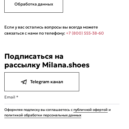
Обработка данных
Если у вас остались вопросы вы всегда можете
связаться с нами по телефону:
+7 (800) 555-38-60
Подписаться на
Подели
Мокка
Давай делить
рассылку Milana.shoes
Поделится
8 490 ₽
оплата покупок
по частям
Сегодня
21 августа
04 сентября
18 сентября
Telegram канал
2 122,50 ₽
2 122,50 ₽
2 122,50 ₽
2 122,50 ₽
Без комиссий и переплат
Email *
Оформляя подписку вы соглашаетесь с
публичной офертой
и
политикой обработки персональных данных