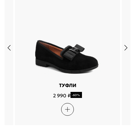
ТУФЛИ
2 990 ₽
-60%