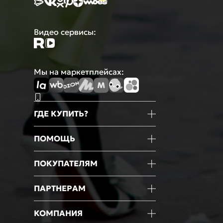
Видео сервисы:
Мы на маркетплейсах:
ГДЕ КУПИТЬ?
Магазины
ПОМОЩЬ
Маркетплейсы
Мобильное приложение
Информация о товаре
ПОКУПАТЕЛЯМ
Оформление покупки
Оплата
Блог
ПАРТНЕРАМ
Доставка
Новости
Возврат
Акции
Франчайзинг
КОМПАНИЯ
Гарантии
Мероприятия
Оптовые продажи